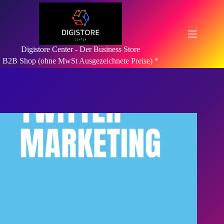
Zum
Inhalt
springen
Digistore Center - Der Business Store
B2B Shop (ohne MwSt Ausgezeichnete Preise) *