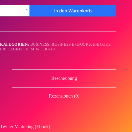
Twitter
In den Warenkorb
Marketing
(Ebook)
Menge
KATEGORIEN:
BUSINESS
,
BUSINESS E-:BOOKS
,
E-BOOKS
,
ERFOLGREICH IM INTERNET
Beschreibung
Rezensionen (0)
Twitter Marketing (Ebook)