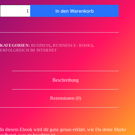
Deine
In den Warenkorb
Eigene
Marke
aufbauen
(Ebook)
Menge
KATEGORIEN:
BUSINESS
,
BUSINESS E-:BOOKS
,
ERFOLGREICH IM INTERNET
Beschreibung
Rezensionen (0)
In diesem Ebook wird dir ganz genau erklärt, wie Du deine Marke
aufbaust, was zu beachten ist,